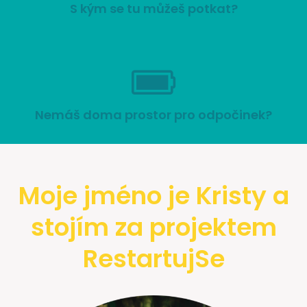
S kým se tu můžeš potkat?
Nemáš doma prostor pro odpočinek?
Moje jméno je Kristy a
stojím za projektem
RestartujSe