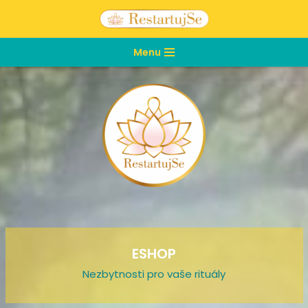
Přeskočit
Menu
na
obsah
ESHOP
Nezbytnosti pro vaše rituály