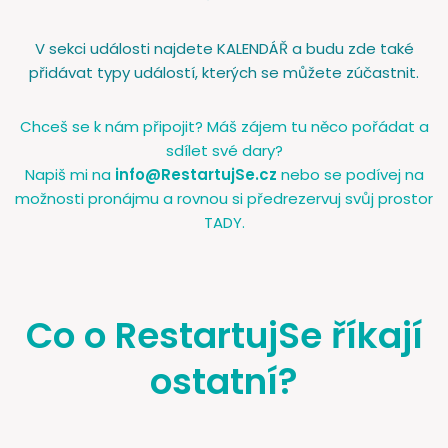
V sekci události najdete KALENDÁŘ a budu zde také
přidávat typy událostí, kterých se můžete zúčastnit.
Chceš se k nám připojit? Máš zájem tu něco pořádat a
sdílet své dary?
Napiš mi na
info@RestartujSe.cz
nebo se podívej na
možnosti pronájmu a rovnou si předrezervuj svůj prostor
TADY.
Co o RestartujSe říkají
ostatní?