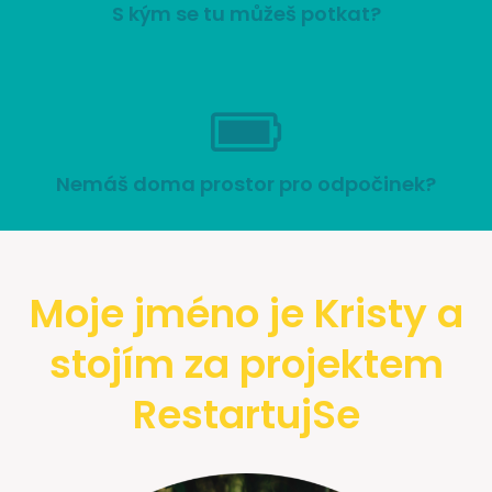
S kým se tu můžeš potkat?
Nemáš doma prostor pro odpočinek?
Moje jméno je Kristy a
stojím za projektem
RestartujSe