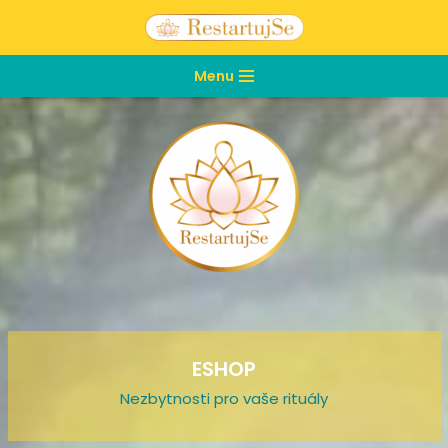
Přeskočit
Menu
na
obsah
ESHOP
Nezbytnosti pro vaše rituály