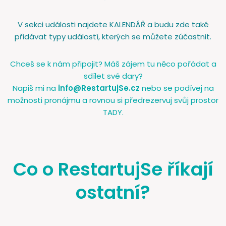
V sekci události najdete KALENDÁŘ a budu zde také
přidávat typy událostí, kterých se můžete zúčastnit.
Chceš se k nám připojit? Máš zájem tu něco pořádat a
sdílet své dary?
Napiš mi na
info@RestartujSe.cz
nebo se podívej na
možnosti pronájmu a rovnou si předrezervuj svůj prostor
TADY.
Co o RestartujSe říkají
ostatní?