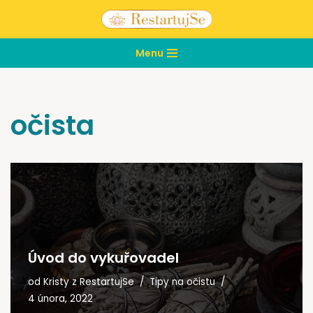
Přeskočit
Menu
na
obsah
očista
Úvod do vykuřovadel
od
Kristy z RestartujSe
Tipy na očistu
4 února, 2022