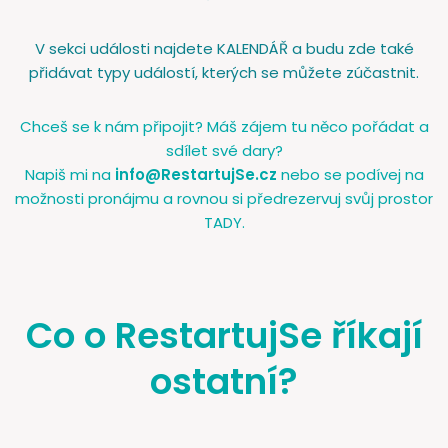
V sekci události najdete KALENDÁŘ a budu zde také
přidávat typy událostí, kterých se můžete zúčastnit.
Chceš se k nám připojit? Máš zájem tu něco pořádat a
sdílet své dary?
Napiš mi na
info@RestartujSe.cz
nebo se podívej na
možnosti pronájmu a rovnou si předrezervuj svůj prostor
TADY.
Co o RestartujSe říkají
ostatní?