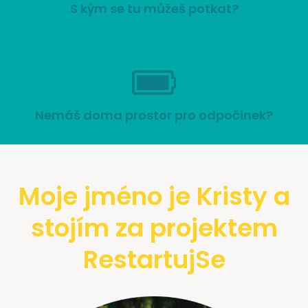
S kým se tu můžeš potkat?
Nemáš doma prostor pro odpočinek?
Moje jméno je Kristy a
stojím za projektem
RestartujSe