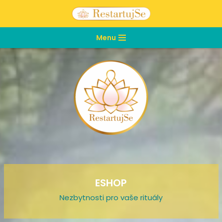
Přeskočit
Menu
na
obsah
ESHOP
Nezbytnosti pro vaše rituály